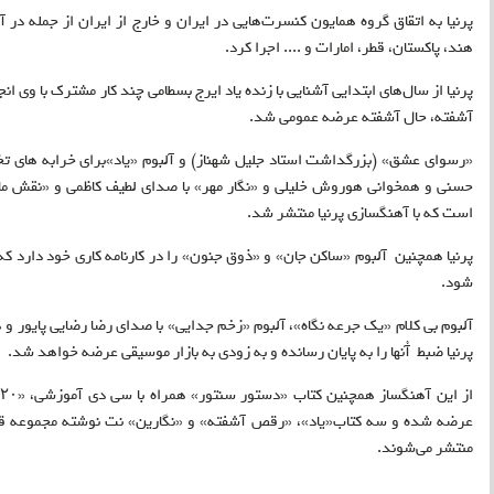
پرنیا به اتقاق گروه همایون کنسرت‌هایی در ایران و خارج از ایران از جمله در 
هند، پاکستان، قطر، امارات و .... اجرا کرد.
پرنیا از سال‌های ابتدایی آشنایی با زنده یاد ایرج بسطامی چند کار مشترک با وی ا
آشفته، حال آشفته عرضه عمومی شد.
«رسوای عشق» (بزرگداشت استاد جلیل شهناز) و آلبوم «یاد»برای خرابه های
حسنی و همخوانی هوروش خلیلی و «نگار مهر» با صدای لطیف کاظمی و «نقش مان
است که با آهنگسازی پرنیا منتشر شد.
پرنیا همچنین آلبوم «ساکن جان» و «ذوق جنون» را در کارنامه کاری خود دارد ک
شود.
آلبوم بی کلام «یک جرعه نگاه»، آلبوم «زخم جدایی» با صدای رضا رضایی پایور 
پرنیا ضبط آْنها را به پایان رسانده و به زودی به بازار موسیقی عرضه خواهد شد.
عرضه شده و سه کتاب«یاد»، «رقص آشفته» و «نگارین» نت نوشته مجموعه قطع
منتشر می‌‌شوند.