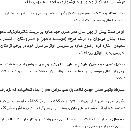
کارشناس امور آو.از و داور چند جشنواره به خدمت هنری پرداخت
.
سال هفتاد و هشت و همزمان با شکل گیری
خانه موسیقی
رضوی نیز به عنوان ع
از سوی اهالی موسیقی انتخاب شد
.
او در مدت بیش از چهل سال عمر هنری خود علاوه بر تربیت شاگردان
زیاد، دهه
شده ایشان می‌توان به «رنگ فرح» (موسسه ماهور) و «سروستان» (انتشارا
سعیدی، اشاره کرد. رضوی علاوه بر تدریس آواز در منزل خود در برخی از مکا
تدریس ردیف آوازی پرداخت
.
صدیق تعریف
و
حسین علیشاپور
علیرضا قربانی،
و پوریا اخواص از جمله شناخته 
برخی از اهالی موسیقی از جمله سید ابوالحسن مختاباد هم برای دوره‌ای کوتاه
کردند
.
علیرضا وکیلی منش، مهدی کلاهدوز، علی‌ مرادی هم از جمله کسانی‌اند که نزد ر
رضوی سروستانی 8 اردیبهشت 1379 درگذشت.در بزرگداشت او مراسمی در تالار وحدت برگزار شد که
که همراه با او از محضر نورعلی خان برومند درس می‌گرفت، درباره اش سخن گفت
ده سال بعد از درگذشت او ردیف آوازی به روایت او و تار
داریوش طلایی
سی‌دی به بازار موسیقی عرضه شد
.