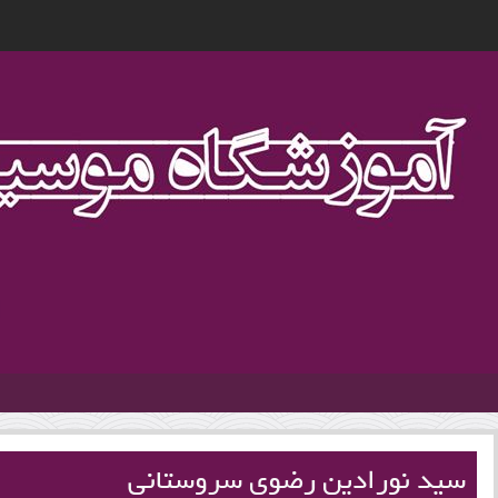
1
سید نورادین رضوی سروستانی