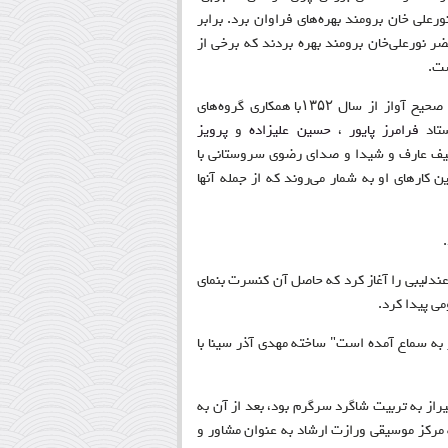
ورعلی خان برومند بهره
های فراوان برد. برابر
ضر نورعلی‌خان برومند بهره بردند که برخی از
ست
.
رضوی سروستانی برای گسترش و شناساندن موسیقی اصیل ایرانی و شیوه صحیح آواز از سال ۱۳۵۲با همکاری گروه‌های
ستاد
فرامرز پایور
،
حسین علیزاده
و
پرویز
انیف عارف و شیدا و صدای رضوی سروستانی با
کارهای او به شمار می‌روند که از جمله آنها
.
دلیبی را آغاز کرد که حاصل آن کنسرت بنمای
می پیدا کرد
.
به سماع آمده است" ساخته مهدی آذر سینا با
از به تربیت شاگرد سرگرم بود، بعد از آن به
مرکز موسیقی ورازت ارشاد به عنوان مشاور و