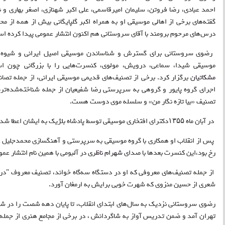
احمد عبادی، رضا فروتن، سلیمان امیرقاسمی، علی اکبر شهنازی، اصغر بهاری و ن
گفته‌های برخی از اهالی موسیقی او به همراه اکبر گلپایگانی بیش از همه از مح
درس‌های مرحوم برومند با آقای سروستانی هم ‌اکنون انتشار عمومی پیدا کرده ا
موسیقی شیدا، سماعی، درویش، مولوی، کنسرت‌هایی را با بزرگانی چون ا
مشکاتیان
برگزار کرد. برخی از تصنیف‌های قدیمی موسیقی ایرانی، از جمله تص
اجرای گروه پایور و گروهی به سرپرستی رضا شفیعیان از جمله شناخته‌شده‌ترین 
تصنیف «بیا تازه نگار من» و سلسله موی دوست هست
.
در آبان ماه ۱۳۵۵دکترای افتخاری موسیقی توسط پادشاه بلژیک به ایشان اعطا شد
پس از انقلاب او همکاری با گروه موسیقی به سرپرستی و آهنگسازی محمدجلیل عن
رخ بود،این کنسرت بعدها با صدای
شهرام ناظری
در آلبومی با همین نام انتشار عمو
از جمله تصنیف‌های معروفی که او در دستگاه سه‌گاه خواند، تصنیف معروف "در 
شعری از حسین منزوی که شهرت خوبی برایش به ارمغان آورد
.
رضوی سروستانی نزدیک به سال‌های ابتدای انقلاب، تا پایان دهه شصت را در شیر
تهران آمد و ضمن تدریس آواز به شاگردانش ، در برخی از مجامع هنری از جمله 