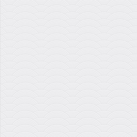
هشت ساز عجیب دنیای موسیقی