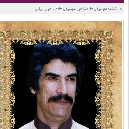
دانشنامه موسیقی ← مشاهیر موسیقی ← مشاهیر ایرانی