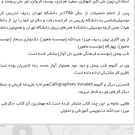
استادانی چون علی اکبر شهنازی، سعید هرمزی، یوسف فروتن، نور علی برومند و ع
موسیقی‌شناسی به دانشگاه پاریس در فرانسه رفت و دکترای خود را نیز از دانش
هیات علمی گروه موسیقی دانشکده هنرهای زیبای دانشگاه تهران و همچنین دان
از وی آثاری چون ردیف میرزا عبدالله (موسسه ماهور)، تک‌نوازی سه‌تار (م
ماهور)، چهارگاه (مؤسسه ماهور)
شب وصل (مؤسسه فرهنگی هنری دل آواز) منتشر شده است
.
وی در آلبوم شب وصل و دود عود همنواز آواز محمد رضا شجریان بوده است. ه
ناظری کار مشترکی ارائه داده است
.
کنسرتی دیگر و آلبوم
Calligraphies Vocales
همراه با علی‌رضا قربانی و جم
دیگر کارهای وی به شمار می‌رود
.
طلایی علاوه بر این چند کتاب منتشر کرده است که مهمترین آن کتاب «نگرشی 
میرزا عبد‌الله‌، نت‌نویسی آموزشی و تحلیلی