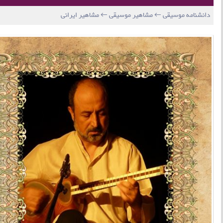
دانشنامه موسیقی ← مشاهیر موسیقی ← مشاهیر ایرانی