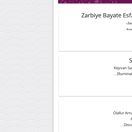
Zarbiye Bayate Es
ملک
ته...
S