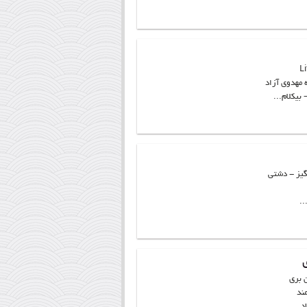
ه مهدوی آزاد
 بیکلام...
نگیز - دشتی
 بری
مند
د...