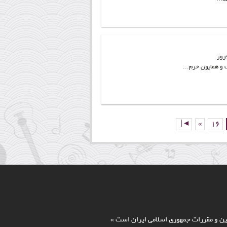
روز
و همایون خرم...
|◄
«
16
انين و مقررات جمهوري اسلامي ايران است »