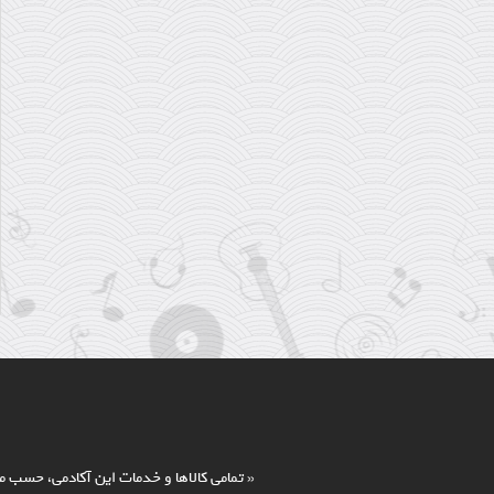
خنیا یا موسیقی چیست؟
« تمامي كالاها و خدمات اين آکادمی، حسب م