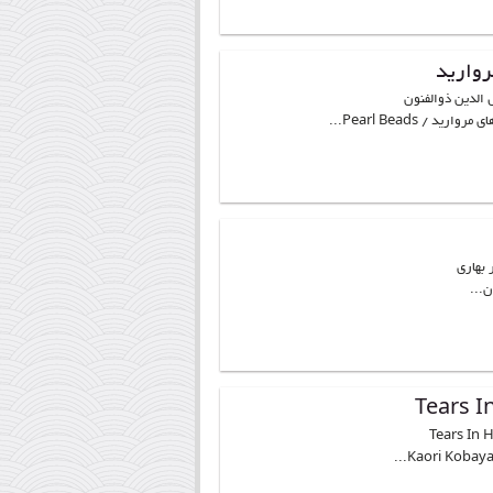
روارید
ل الدین ذوالفنون
ارید / Pearl Beads...
 بهاری
ن...
Tears I