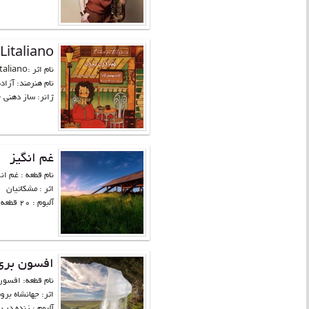
Litaliano
نام اثر :Litaliano
نام هنرمند: آزاد
ژانر: ساز دهنی –
غم انگیز
نام قطعه : غم ا
اثر : مشکاتیان
آلبوم : 20 قطعه...
افسون بری
نام قطعه: افسون
اثر: جهانشاه برو
آلبوم : زنده در یا