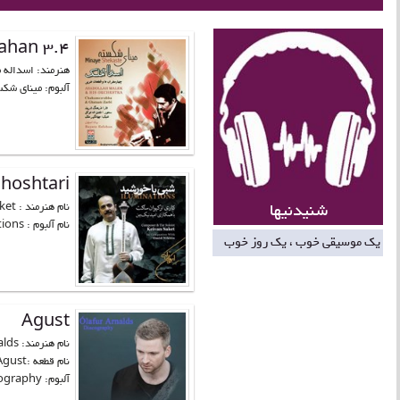
fahan 3.4
هنرمند: اسداله 
آلبوم: مینای شکس
hoshtari
شنیدنیها
نام هنرمند : Keyvan Saket
نام آلبوم : Illuminations...
یک موسیقی خوب ، یک روز خوب
Agust
نام هنرمند: Ólafur Arnalds
نام قطعه :Agust
آلبوم: Discography...