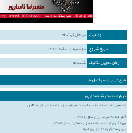
وضعیت
در حال ثبت نام
تاریخ شروع
دوشنبه 6 اسفند 1403
زمان تحویل تکالیف
شنبه ها
طرح درس و سرفصل ها
درباره محمد رضا نامدارپور
تخصص: دف، تنبک، دهل، دایره، دمام، ضرب زورخانه، تمپو، کوزه، کاخن
آغاز فعالیت موسیقی از سال 1376
بهره گیری از محضر استادبیژن کامکار از سال1384
سرپرست گروه دف نوازی هیوا