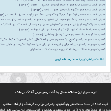
اجرای کنسرت بختیاری به همراه استاد کوروش اسدپور - اهواز (1392)
اجرای کنسرت به همراه گروه دف نوازی هیوا - کاشان (1393)
اجرای کنسرت موسیقی فولکلور کردی گروه "هاواری نیشتمان(فریاد وطن) - کردستان (1393)
اجرای کنسرت در دومین جشنواره موسیقی اصفهان به همراه ارکستر مجلسی خورشید به رهبری 
کنسرت بزرگ گروه فروزان به رهبری "سیاوش عبدی" و خوانندگی استاد " بیژن کامکار" در س
کنسرت همراه با استاد "داوود آزاد" و گروه دف نوازان خورشید (1394)
کنسرت با گروه فریاد به سرپرستی " رسول رمضانی" (1394)
کنسرت به همراه ارکستر "موج نو" به سرپرستی و آهنگسازی "علی قمصری" و خوانندگی " محمد
کنسرت بهمراه ارکستر ملی اصفهان و گروه دف نوازان هیوا به خوانندگی سالار عقیلی 1398
کنسرت بهمراه استاد علیرضا افتخاری - دی ماه 1397 - اصفهان
اطلاعات بیشتر درباره محمد رضا نامدارپور ...
کلیه حقوق این سامانه متعلق به آکادمی موسیقی آهنگ می باشد
ثبت شده در ستاد ساماندهی پایگاههای اینترنتی وزارت فرهنگ و ارشاد اسلامی
ورد داراي مجوزهاي لازم از مراجع مربوطه مي‌باشند و فعاليت‌هاي اين سايت تابع قو