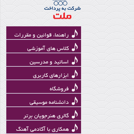
اﻻدوار ﻓﻲ اﻟﻤﻮﺳﻴﻘﻲ
راهنما، قوانین و مقررات
کلاس های آموزشی
اساتید و مدرسین
ابزارهای کاربری
فروشگاه
ناصر رحیمی
دانشنامه موسیقی
گالری هنرجویان برتر
همکاری با آکادمی آهنگ