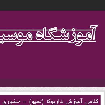
1
کلاس آموزش داربوکا (تمپو) - حضوری 