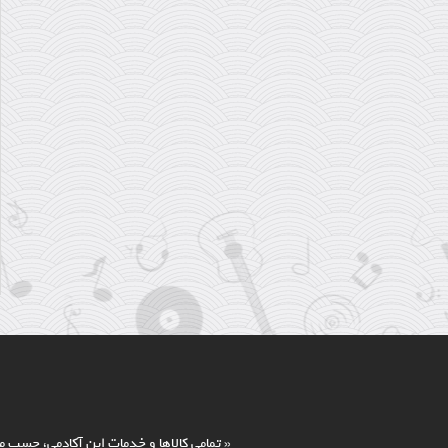
عصمت باقر پور /دلکش
« تمامي كالاها و خدمات اين آکادمی، حسب م