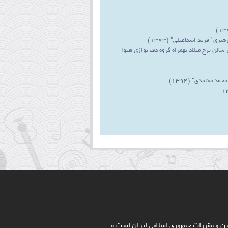
"فرید اسماعیلی" (1393)
الن برج میلاد بهمراه گروه دف نوازی هیوا
 معتمدی" (1394)
انين و مقررات جمهوري اسلامي ايران است »