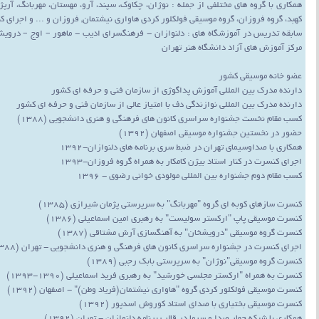
همکاری با گروه های مختلفی از جمله : نوژان، چکاوک، سپند، آرو، مهستان، مهربانگ، آ
کهبد، گروه فروزان، گروه موسیقی فولکلور کردی هاواری نیشتمان, فروزان و ... و اجرای 
سابقه تدریس در آموزشگاه های : دلنوازان - فرهنگسرای ادیب - ماهور – اوج – دروی
مرکز آموزش های آزاد دانشگاه هنر تهران
عضو خانه موسیقی کشور
دارنده مدرک بین المللی آموزش پداگوژی از سازمان فنی و حرفه ای کشور
دارنده مدرک بین المللی نوازندگی دف با امتیاز عالی از سازمان فنی و حرفه ای کشور
کسب مقام نخست جشنواره سراسری کانون های فرهنگی و هنری دانشجویی (1388)
حضور در نخستین جشنواره موسیقی اصفهان (1392)
همکاری با صداوسیمای تهران در ضبط سری برنامه های دلنوازان-۱۳۹۲
اجرای کنسرت در کنار استاد بیژن کامکار به همراه گروه فروزان-۱۳۹۳
کسب مقام دوم جشنواره بین المللی مولودی خوانی رضوی - 1396
کنسرت سازهای کوبه ای گروه "مهربانگ" به سرپرستی پژمان شیرازی (1385)
کنسرت موسیقی پاپ "ارکستر سولیست" به رهبری امین اسماعیلی (1386)
کنسرت گروه موسیقی "درویشخان" به آهنگسازی آرش مشتاقی (1387)
اجرای کنسرت در جشنواره سراسری کانون های فرهنگی و هنری دانشجویی - تهران (1388)
کنسرت گروه موسیقی"نوژان" به سرپرستی بابک رجبی (1389)
کنسرت به همراه "ارکستر مجلسی خورشید" به رهبری فرید اسماعیلی (1390-1393)
کنسرت موسیقی فولکلور کردی گروه "هاواری نیشتمان(فریاد وطن)" - اصفهان (1392)
کنسرت موسیقی بختیاری با صدای استاد کوروش اسدپور (1392)
همکاری با شبکه چهار صدا و سیما در قالب برنامه دلنوازان - تهران (1392)