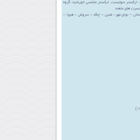
رپژ، ارکستر سولیست، ارکستر مجلسی خورشید، گروه
کنسرت های متعدد
شخان – نوای مهر- طنین - چکاد - سروش - هیوا -