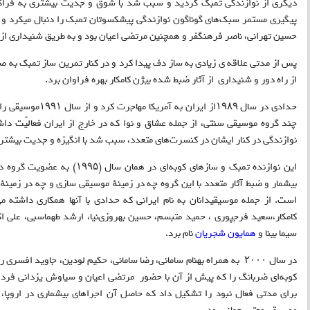
دیگری از نوازندگی تمبک گردید و سبب شد با شوق و جدیت بیشتری به فراگیر
پیگیری مستمر سبک‌های گوناگون نوازندگی پیشکسوتان تمبک را دنبال میکرد و ش
حسین تهرانی‌، ناصر فرهنگفر و همچنین مرتضی‌ اعیان بود و به طریق شنیداری از آ
پس از مدتی‌ علاقه ی زیادی به ساز دف پیدا کرد و در کنار تمرین ساز تمبک ب
از راه دور و شنیداری از آثار ضبط شده بیژن کامکار بهره فراوان برد
.
حدادی در سال ۱۹۸۹از ا
چند گروه موسیقی‌ سنتی‌، از جمله عشاق و نوا که در خارج از ایران فعالیّت داش
نوازندگی در کنار ایشان در کنسرت‌های متعدد، سبب شد با انگیزه و جدیت بیشتری
این نوازنده تمبک و سازهای کوبه‌ای
بیشمار و ضبط آثار متعدد با این گروه چه در زمینهٔ موسیقی‌ سازی و چه در زمینهٔ 
است. از جمله موسیقیدانان به نام ایرانی‌ که حدادی با آنها همکاری داشته می
کامکار،
سعید فرجپوری
، حمید متبسم، حسین بهروزی‌نیا، ارشد طهماسبی، علی‌ ا
سیما بینا و
همایون شجریان
نام برد
.
در سال ۲۰۰۰ به همراه بهنام سامانی، رضا سامانی، حکیم لودین، جاوید اف
کوبه‌ای ضربانگ را که پیش از آن‌ با حضور مرتضی‌ اعیان و سیاوش یزدانی فرد
برای مدتی‌ فعال نبود را تشکیل داد که حاصل آن‌ اجراهای بیشماری در اروپا،