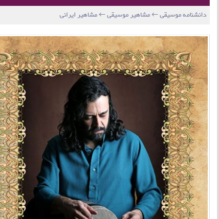
دانشنامه موسیقی ← مشاهیر موسیقی ← مشاهیر ایرانی