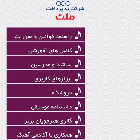
Korg Legacy Collection Digital
Edition v1.32
راهنما، قوانین و مقررات
کلاس های آموزشی
اساتید و مدرسین
ابزارهای کاربری
فروشگاه
طبل با پوست فیل
دانشنامه موسیقی
گالری هنرجویان برتر
همکاری با آکادمی آهنگ