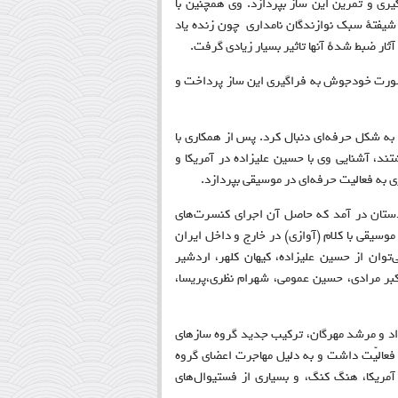
ی و تمرین این ساز بپردازد. وی همچنین با
یفتهٔ سبک نوازندگان نامداری چون زنده یاد
ثار ضبط شدهٔ آنها تاثیر بسیار زیادی گرفت
.
ه صورت خودجوش به فراگیری این ساز پرداخت و
یران به آمریکا مهاجرت کرد و از سال ۱۹۹۱موسیقی‌ را به شکل حرفه‌ای دنبال کرد. پس از همکاری با
تند، آشنایی وی با حسین علیزاده در آمریکا و
 به فعالیت حرفه‌ای در موسیقی‌ بپردازد
.
 در همان سال (۱۹۹۵) به عضویت گروه دستان در آمد که حاصل آن اجرای کنسرت‌های
موسیقی‌ با کلام (آوازی) در خارج و داخل ایران
‌توان از حسین علیزاده، کیهان کلهر، اردشیر
کبر مرادی، حسین عمومی‌، شهرام نظری،پریسا،
سری راد و مرشد مهرگان، ترکیب جدید گروه ساز‌های
 فعالیّت داشت و به دلیل مهاجرت اعضای گروه
 آمریکا، هنگ کنگ، و بسیاری از فستیوال‌های