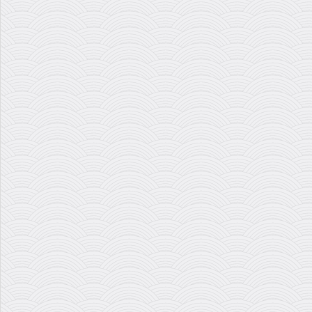
تقسیمات سنت و گام از دید الکساندر
جی الیس